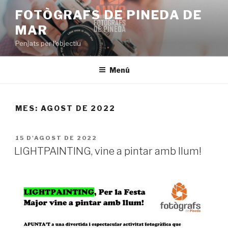
Vés
FOTÒGRAFS DE PINEDA DE
al
MAR
contingut
Penjats per l'objectiu
Menú
MES:
AGOST DE 2022
PUBLICAT
15 D'AGOST DE 2022
A
LIGHTPAINTING, vine a pintar amb llum!