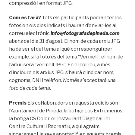
compressió i en format JPG.
Com es farà?
Tots els participants podran fer les
fotos en els dies indicats i hauran d’enviar-les al
correu electrònic
info@fotografsdepineda.com
abans del dia 31 d’agost. El nom de cada arxiu JPG
ha de ser el del tema al què correspongui (per
exemple: si la foto és del tema “Vermell”, el nom de
l’arxiu serà “vermell.JPG”) En el correu, a més
d’incloure els arxius JPG, s’haurà d’indicar nom,
cognoms, DNI i telèfon.
Només s’acceptarà una
foto de cada tema
.
Premis
Els col·laboradors en aquesta edició són
l’Ajuntament de Pineda, la botiga Los Extremeños,
la botiga CS Color, el restaurant Diagonal i el
Centre Cultural i Recreatiu, a qui agraïm
sincerament la seva aportació en aquests premis.