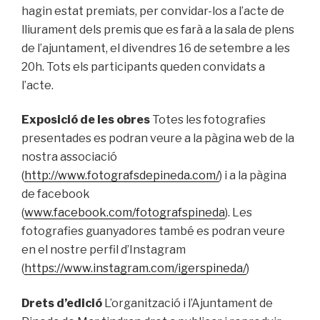
hagin estat premiats, per convidar-los a l’acte de
lliurament dels premis que es farà a la sala de plens
de l’ajuntament, el divendres 16 de setembre a les
20h. Tots els participants queden convidats a
l’acte.
Exposició de les obres
Totes les fotografies
presentades es podran veure a la pàgina web de la
nostra associació
(
http://www.fotografsdepineda.com/
) i a la pàgina
de facebook
(
www.facebook.com/fotografspineda
). Les
fotografies guanyadores també es podran veure
en el nostre perfil d’Instagram
(
https://www.instagram.com/igerspineda/
)
Drets d’edició
L’organització i l’Ajuntament de