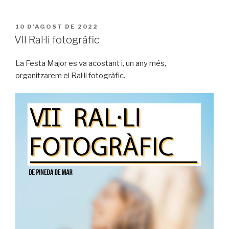
PUBLICAT
10 D'AGOST DE 2022
A
VII Ral·li fotogràfic
La Festa Major es va acostant i, un any més,
organitzarem el Ral·li fotogràfic.