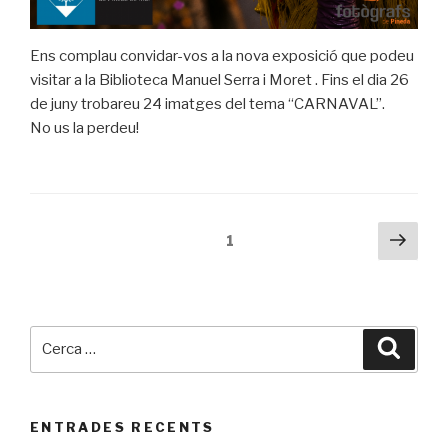
Ens complau convidar-vos a la nova exposició que podeu
visitar a la Biblioteca Manuel Serra i Moret . Fins el dia 26
de juny trobareu 24 imatges del tema “CARNAVAL”.
No us la perdeu!
Navegació
Pàgi
Pàgina
1
segü
d'entrades
Cerca:
Cerca
ENTRADES RECENTS