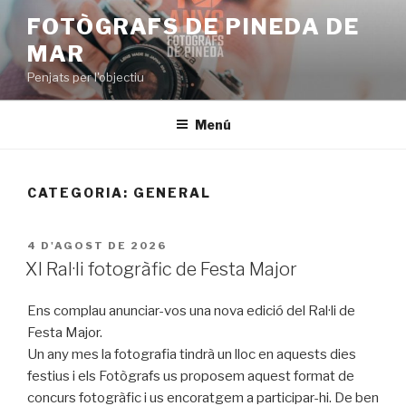
Vés
FOTÒGRAFS DE PINEDA DE
al
MAR
contingut
Penjats per l'objectiu
Menú
CATEGORIA:
GENERAL
PUBLICAT
4 D'AGOST DE 2026
A
XI Ral·li fotogràfic de Festa Major
Ens complau anunciar-vos una nova edició del Ral·li de
Festa Major.
Un any mes la fotografia tindrà un lloc en aquests dies
festius i els Fotògrafs us proposem aquest format de
concurs fotogràfic i us encoratgem a participar-hi. De ben