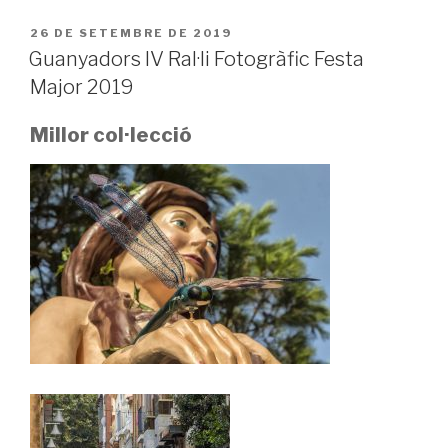
PUBLICAT
26 DE SETEMBRE DE 2019
A
Guanyadors IV Ral·li Fotogràfic Festa
Major 2019
Millor col·lecció