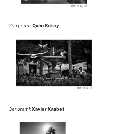
2on premi
:
Quim Botey
3er premi
:
Xavier Xaubet