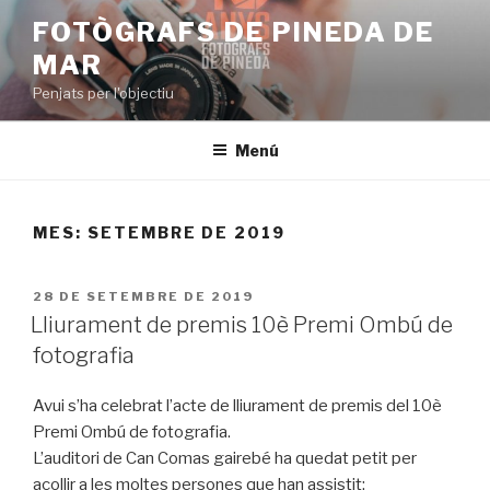
Vés
FOTÒGRAFS DE PINEDA DE
al
MAR
contingut
Penjats per l'objectiu
Menú
MES:
SETEMBRE DE 2019
PUBLICAT
28 DE SETEMBRE DE 2019
A
Lliurament de premis 10è Premi Ombú de
fotografia
Avui s’ha celebrat l’acte de lliurament de premis del 10è
Premi Ombú de fotografia.
L’auditori de Can Comas gairebé ha quedat petit per
acollir a les moltes persones que han assistit: