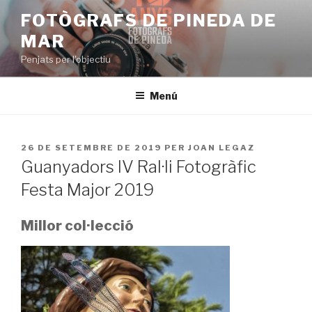
Vés
FOTÒGRAFS DE PINEDA DE
al
MAR
contingut
Penjats per l'objectiu
Menú
PUBLICAT
26 DE SETEMBRE DE 2019
PER
JOAN LEGAZ
A
Guanyadors IV Ral·li Fotogràfic
Festa Major 2019
Millor col·lecció