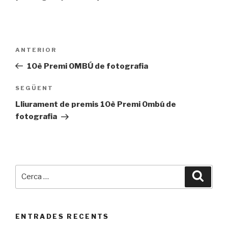
Navegació
Entrada
ANTERIOR
d'entrades
prèvia
10è Premi OMBÚ de fotografia
Entrada
SEGÜENT
següent
Lliurament de premis 10è Premi Ombú de
fotografia
Cerca:
Cerca
ENTRADES RECENTS