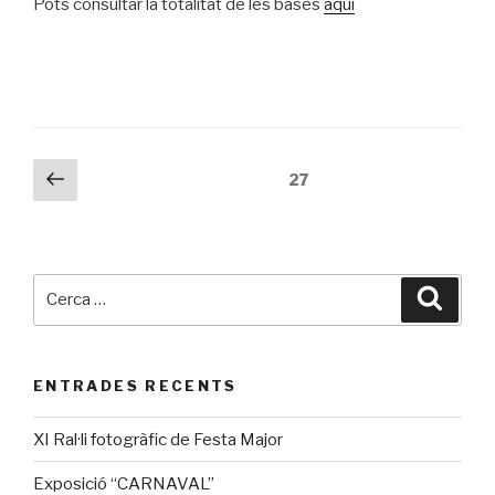
Pots consultar la totalitat de les bases
aquí
Navegació
Pàgina
Pàgina
27
prèvia
d'entrades
Cerca:
Cerca
ENTRADES RECENTS
XI Ral·li fotogràfic de Festa Major
Exposició “CARNAVAL”