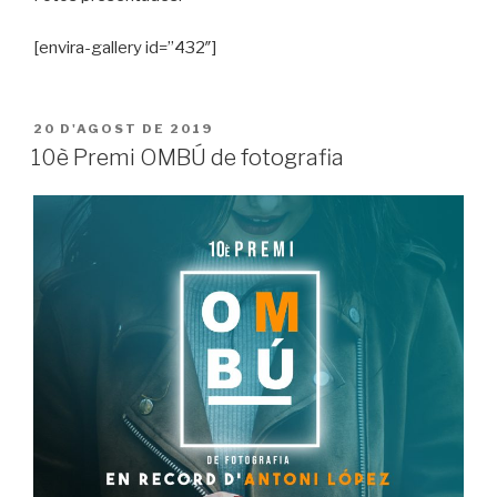
[envira-gallery id=”432″]
PUBLICAT
20 D'AGOST DE 2019
A
10è Premi OMBÚ de fotografia