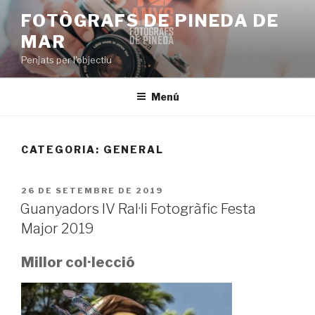
Vés
FOTÒGRAFS DE PINEDA DE
al
MAR
contingut
Penjats per l'objectiu
Menú
CATEGORIA:
GENERAL
PUBLICAT
26 DE SETEMBRE DE 2019
A
Guanyadors IV Ral·li Fotogràfic Festa
Major 2019
Millor col·lecció