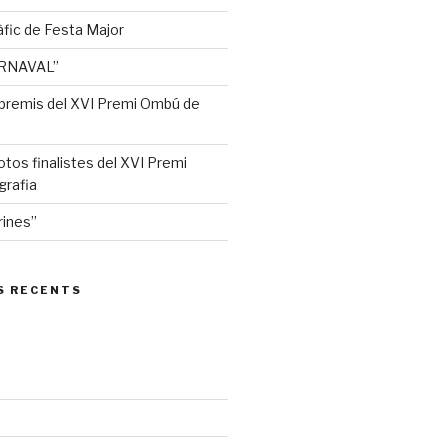
ràfic de Festa Major
ARNAVAL”
 premis del XVI Premi Ombú de
otos finalistes del XVI Premi
rafia
rines”
S RECENTS