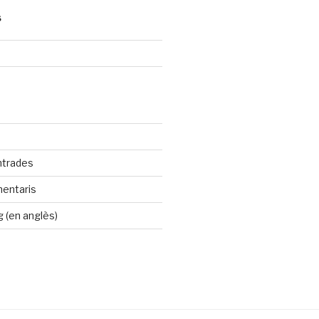
S
ntrades
mentaris
 (en anglès)