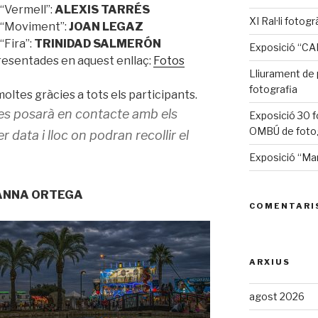
 “Vermell”:
ALEXIS TARRÉS
XI Ral·li fotog
a “Moviment”:
JOAN LEGAZ
“Fira”:
TRINIDAD SALMERÓN
Exposició “C
resentades en aquest enllaç:
Fotos
Lliurament de
fotografia
ltes gràcies a tots els participants.
es posarà en contacte amb els
Exposició 30 f
OMBÚ de fotog
 data i lloc on podran recollir el
Exposició “Ma
ó: ANNA ORTEGA
COMENTARI
ARXIUS
agost 2026