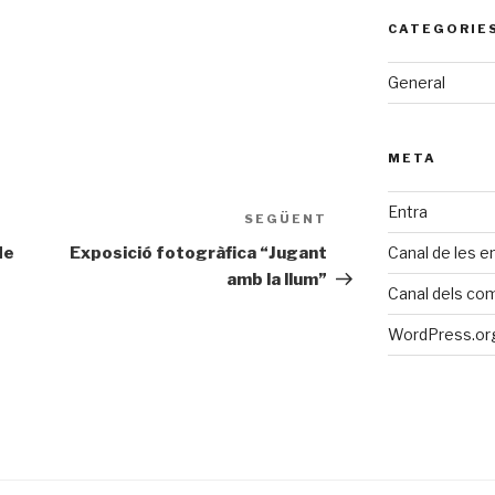
CATEGORIE
General
META
Entra
SEGÜENT
Entrada
següent
de
Exposició fotogràfica “Jugant
Canal de les e
amb la llum”
Canal dels co
WordPress.org