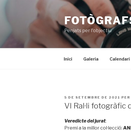
Vés
al
FOTÒGRAFS
contingut
Penjats per l'objectiu
Inici
Galeria
Calendari
PUBLICAT
5 DE SETEMBRE DE 2021
PE
A
VI Ral·li fotogràfi
Veredicte del jurat
:
Premi a la millor col·lecció:
AN