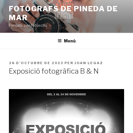
Vés
FOTÒGRAFS DE PINEDA DE
al
MAR
contingut
Penjats per l'objectiu
Menú
PUBLICAT
26 D'OCTUBRE DE 2023
PER
JOAN LEGAZ
A
Exposició fotogràfica B & N