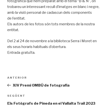
fotogràfica que hem preparat amb el tema “B & N”, on
trobareu un interessant recull d’imatges en blanc i negre,
amb la visió personal de cadascun dels components
de l’entitat.
Els autors de les fotos són tots membres de la nostra
entitat.
Del 2 al 24 de novembre a la biblioteca Serra i Moret en
els seus horaris habituals d’obertura.
Entrada gratuïta.
Navegació
Entrada
ANTERIOR
d'entrades
prèvia
XIV Premi OMBÚ de fotografia
Entrada
SEGÜENT
següent
Els Fotògrafs de Pineda en el Vallalta Trail 2023