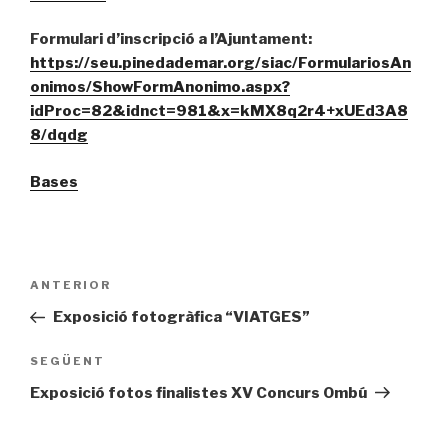
Formulari d’inscripció a l’Ajuntament:
https://seu.pinedademar.org/siac/FormulariosAn
onimos/ShowFormAnonimo.aspx?
idProc=82&idnct=981&x=kMX8q2r4+xUEd3A8
8/dqdg
Bases
Navegació
Entrada
ANTERIOR
d'entrades
prèvia
Exposició fotogràfica “VIATGES”
Entrada
SEGÜENT
següent
Exposició fotos finalistes XV Concurs Ombú