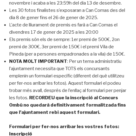
novembre i acaba a les 23:59h del dia 13 de desembre.
Les 30 fotos finalistes s’exposaran a Can Comas des del
dia 8 de gener fins el 26 de gener de 2025.
L’acte de lliurament de premis es farà a Can Comas el
divendres 17 de gener de 2025 a les 20:00
Els premis són els de sempre: 1er premi de 500€, 2on
premi de 300€, 3er premi de 150€ i el premi Vila de
Pineda (per a persones empadronades a la vila) de 150€.
NOTA MOLT IMPORTANT
: Per un tema administratiu
l’ajuntament necessita que TOTS els concursants
emplenin un formulari específic (diferent del què utilitzeu
per fer-nos arribar les fotos). Aquest formulari el podeu
trobar més avall, després de l’enllaç al formulari per penjar
les fotos.
RECORDEU que la inscripció al Concurs
Ombú no quedarà definitivament formalitzada fins
que l’ajuntament rebi aquest formulari.
Formulari per fer-nos arribar les vostres fotos:
Inscripció