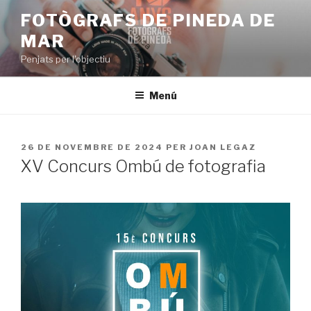
Vés
FOTÒGRAFS DE PINEDA DE
al
MAR
contingut
Penjats per l'objectiu
Menú
PUBLICAT
26 DE NOVEMBRE DE 2024
PER
JOAN LEGAZ
A
XV Concurs Ombú de fotografia