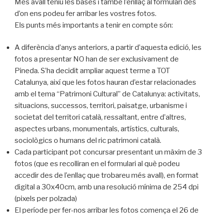
Més avall teniu les bases i també l’enllaç al formulari des
d’on ens podeu fer arribar les vostres fotos.
Els punts més importants a tenir en compte són:
A diferència d’anys anteriors, a partir d’aquesta edició, les
fotos a presentar NO han de ser exclusivament de
Pineda. S’ha decidit ampliar aquest terme a TOT
Catalunya, així que les fotos hauran d’estar relacionades
amb el tema “Patrimoni Cultural” de Catalunya: activitats,
situacions, successos, territori, paisatge, urbanisme i
societat del territori català, ressaltant, entre d’altres,
aspectes urbans, monumentals, artístics, culturals,
sociològics o humans del ric patrimoni català.
Cada participant pot concursar presentant un màxim de 3
fotos (que es recolliran en el formulari al què podeu
accedir des de l’enllaç que trobareu més avall), en format
digital a 30x40cm, amb una resolució mínima de 254 dpi
(pixels per polzada)
El període per fer-nos arribar les fotos comença el 26 de